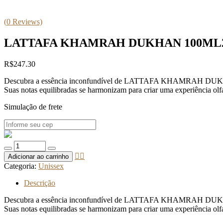
(
0
Reviews)
LATTAFA KHAMRAH DUKHAN 100ML2
R$
247.30
Descubra a essência inconfundível de LATTAFA KHAMRAH DUKHAN 100
Suas notas equilibradas se harmonizam para criar uma experiência olfa
Simulação de frete
Quantidade
de
Adicionar ao carrinho
LATTAFA
Categoria:
Unissex
KHAMRAH
DUKHAN
Descrição
100ML2373
Descubra a essência inconfundível de LATTAFA KHAMRAH DUKHAN 100
Suas notas equilibradas se harmonizam para criar uma experiência olfa