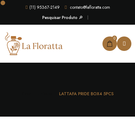
(11) 95367-2149
contato@lafloratta.com
Pesquisar Produto 🔎
0
Casa
Unissex
LATTAFA PRIDE BOX4 5PCS