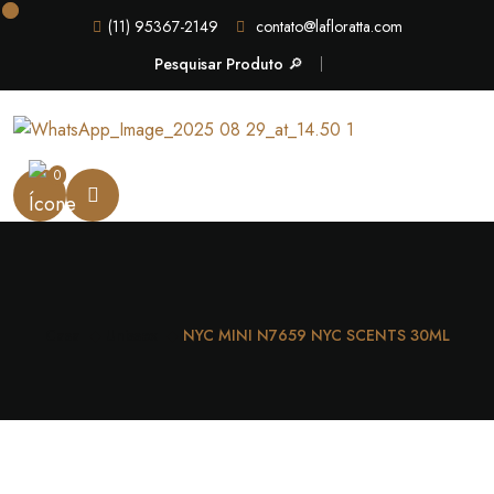
(11) 95367-2149
contato@lafloratta.com
Pesquisar Produto 🔎
0
Casa
Unissex
NYC MINI N7659 NYC SCENTS 30ML