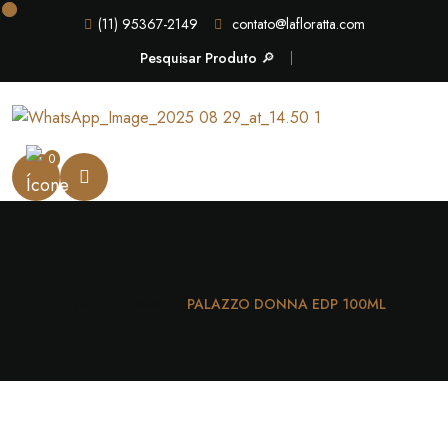
(11) 95367-2149
contato@lafloratta.com
Pesquisar Produto 🔎
0
Casa
Unissex
PALAZZO DONNA EDP 100ML